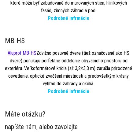
ktoré môžu byť zabudované do murovaných stien, hliníkových
fasád, zimných záhrad a pod.
Podrobné infrmácie
MB-HS
Aluprof MB-HS
Zdvižno posuvné dvere (tiež označované ako HS
dvere) ponúkajú perfektné oddelenie obývacieho priestoru od
exteriéru. Veľkoformátové krídla (až 3,2×3,3 m) zaručia prirodzené
osvetlenie, optické zväčšení miestnosti a predovšetkým krásny
výhľad do záhrady a okolia.
Podrobné infrmácie
Máte otázku?
napíšte nám, alebo zavolajte